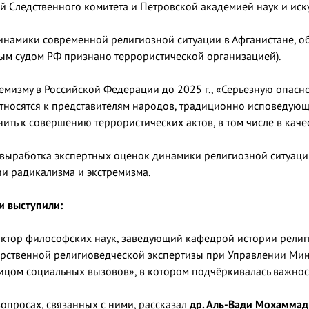
й Следственного комитета и Петровской академией наук и иску
намики современной религиозной ситуации в Афганистане, об
ым судом РФ признано террористической организацией).
емизму в Российской Федерации до 2025 г., «Серьезную опас
относятся к представителям народов, традиционно исповедую
нить к совершению террористических актов, в том числе в каче
 выработка экспертных оценок динамики религиозной ситуации
ии радикализма и экстремизма.
и выступили:
ктор философских наук, заведующий кафедрой истории религий 
арственной религиоведческой экспертизы при Управлении Мин
ицом социальных вызовов», в котором подчёркивалась важнос
вопросах, связанных с ними, рассказал
др. Аль-Вади Мохаммад 