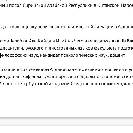
ный посол Сирийской Арабской Республики в Китайской Народ
т, дал свою оценку религиозно-политической ситуации в Афган
ов Талибан, Аль-Кайда и ИГИЛ» «Чего нам ждать»? дал
Шабан
дисциплин, русского и иностранных языков факультета подгот
философских наук, кандидат психологических наук, доцент.
изации в современном Афганистане: их взаимоотношения и у
вич
доцент кафедры гуманитарных и социально-экономических
й Санкт-Петербургской академии Следственного комитета, канд